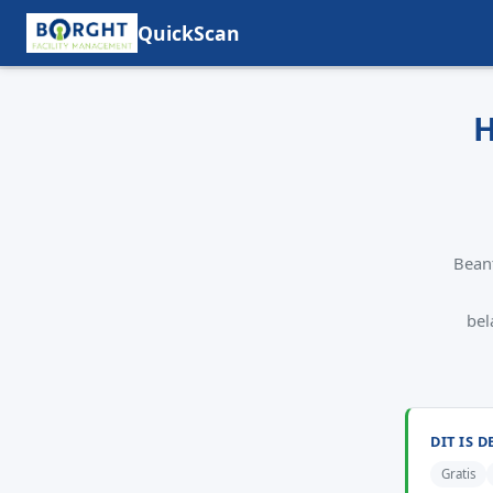
QuickScan
H
Beant
bel
DIT IS 
Gratis