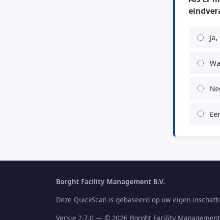
eindver
Ja,
Waa
Nee
Eer
Borght Facility Management B.V.
Deze QuickScan is gebaseerd op uw eigen inschatti
Versie 2.7.0 — © 2026 Borght Facility Management 