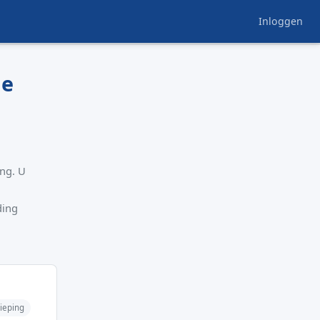
Inloggen
ie
ing. U
ding
ieping