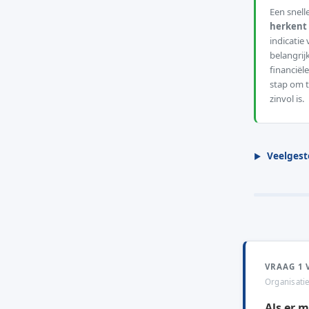
Een snell
herkent 
indicatie
belangri
financiël
stap om t
zinvol is.
Veelgest
VRAAG 1 
Organisati
Als er 