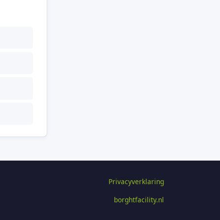
Privacyverklaring
borghtfacility.nl