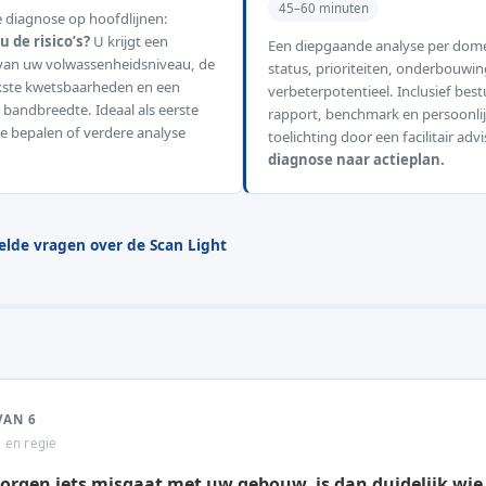
45–60 minuten
e diagnose op hoofdlijnen:
u de risico’s?
U krijgt een
Een diepgaande analyse per dome
 van uw volwassenheidsniveau, de
status, prioriteiten, onderbouwin
jkste kwetsbaarheden en een
verbeterpotentieel. Inclusief bestu
e bandbreedte. Ideaal als eerste
rapport, benchmark en persoonli
e bepalen of verdere analyse
toelichting door een facilitair adv
diagnose naar actieplan.
elde vragen over de Scan Light
VAN 6
e en regie
morgen iets misgaat met uw gebouw, is dan duidelijk wie