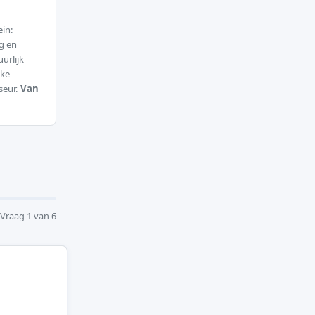
in:
g en
urlijk
jke
iseur.
Van
Vraag 1 van 6